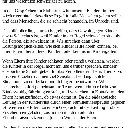
für uns wesentlich schwieriger zu helfen.
In den Gesprächen im Stuhlkreis wird unseren Kindern immer
wieder vermittelt, dass diese Regel für alle Menschen gelten sollte,
und dass Menschen, die sie schlecht behandeln, im Unrecht sind.
Das hilft allerdings nur zu begreifen, dass Gewalt gegen Kinder
etwas Schlechtes ist, weil Kinder in der Regel schwächer sind als
die Person, die gewaltsam ist. Wir sprechen dann über
Lösungsmöglichkeiten, wie sich Kinder Hilfe holen können, bei
ihren Eltern, bei anderen Kindern oder bei uns im Kindergarten.
Wenn Eltern ihre Kinder schlagen oder ständig verletzen, werden
die Kinder in der Regel nicht mit uns darüber sprechen, sondern
eher sich die Schuld geben für das Verhalten der Eltern. Hier ist von
unseren Erziehern : innen viel Sensibilität verlangt, solche
Situationen zu entdecken und richtig zu beantworten. Wir
besprechen sofort gemeinsam im Team, wenn ein Verdacht von
Kindeswohlgefährdung entsteht, und versuchen im Kontakt mit den
Eltern herauszufinden, ob etwas daran ist. Da die pädagogische
Leitung in der Kindervilla durch einen Familientherapeuten gegeben
ist, werden die Eltern zu einem Gespräch mit der Leitung und der
Erzieherin eingeladen, zusammen mit dem oder der
Elternbeiratsvorsitzenden, je nach Wunsch der Eltern.
Bei den Elternabenden werden auch alle Eltern darauf aufmerksam