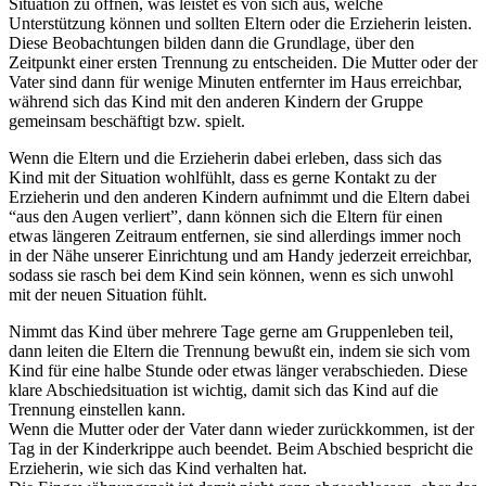
Situation zu öffnen, was leistet es von sich aus, welche
Unterstützung können und sollten Eltern oder die Erzieherin leisten.
Diese Beobachtungen bilden dann die Grundlage, über den
Zeitpunkt einer ersten Trennung zu entscheiden. Die Mutter oder der
Vater sind dann für wenige Minuten entfernter im Haus erreichbar,
während sich das Kind mit den anderen Kindern der Gruppe
gemeinsam beschäftigt bzw. spielt.
Wenn die Eltern und die Erzieherin dabei erleben, dass sich das
Kind mit der Situation wohlfühlt, dass es gerne Kontakt zu der
Erzieherin und den anderen Kindern aufnimmt und die Eltern dabei
“aus den Augen verliert”, dann können sich die Eltern für einen
etwas längeren Zeitraum entfernen, sie sind allerdings immer noch
in der Nähe unserer Einrichtung und am Handy jederzeit erreichbar,
sodass sie rasch bei dem Kind sein können, wenn es sich unwohl
mit der neuen Situation fühlt.
Nimmt das Kind über mehrere Tage gerne am Gruppenleben teil,
dann leiten die Eltern die Trennung bewußt ein, indem sie sich vom
Kind für eine halbe Stunde oder etwas länger verabschieden. Diese
klare Abschiedsituation ist wichtig, damit sich das Kind auf die
Trennung einstellen kann.
Wenn die Mutter oder der Vater dann wieder zurückkommen, ist der
Tag in der Kinderkrippe auch beendet. Beim Abschied bespricht die
Erzieherin, wie sich das Kind verhalten hat.